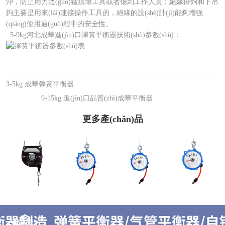
沖，防止用力過(guò)猛損壞工具或者傷到工作人員；絕緣掛鉤和下吊
鉤主要是用來(lái)連接操作工具的，絕緣的設(shè)計(jì)能夠增強
(qiáng)使用過(guò)程中的安全性。
5-9kg河北成華進(jìn)口彈簧平衡器技術(shù)參數(shù)：
3-5kg 成華彈簧平衡器
9-15kg 進(jìn)口品質(zhì)成華平衡器
更多產(chǎn)品
成華無(wú)塵室
成華THB-
成華THB-
成華THB-
級(jí)彈簧平衡
65_5.0-6.5kg
50_3.5-5.0kg
35_2.5-3.5kg