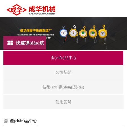
快速導(dǎo)航
產(chǎn)品中心
公司新聞
技術(shù)動(dòng)態(tài)
使用答疑
產(chǎn)品中心