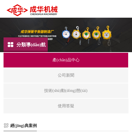
分類導(dǎo)航
產(chǎn)品中心
公司新聞
技術(shù)動(dòng)態(tài)
使用答疑
經(jīng)典案例