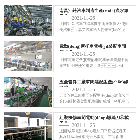
南昌江鈴汽車制造生產(chǎn)流水線
工作...
2021-11-26
上圖/江鈴汽車制造車間平衡器案例人們贊
美汽車，享受汽車給人們帶來(lái)的便
利，可是很少有人贊美為汽車加工零
件而奉獻(xiàn)的生產(chǎn)鑄造一線工
電動(dòng)摩托車電機(jī)裝配車間
流水線...
2021-11-25
上圖/電車電機(jī)裝配車間成華彈簧型平衡
器常用于輕便的組裝工具，例如
氣動(dòng)和電動(dòng)螺絲刀。通過(guò)
將工具懸吊在空中，平衡器消除了
五金管件工廠車間裝配生產(chǎn)線
操作員伸
流水...
2021-11-25
五金管件工廠車間裝配生產(chǎn)線流水作
業(yè)線棒貨架裝配車間組成后，搭配平衡
器提升維持常用工具的使用，
根據(jù)人體工程學(xué)原理，
組裝檢修車間電動(dòng)螺絲刀承載
組合成各種類型
工具...
2021-11-25
上圖/成華電動(dòng)螺絲刀平衡器這種工
具在組裝檢修車間最為常見，它的作用是