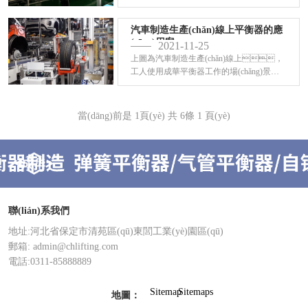
為比較重的擰緊工具提供承
載，并且操作人員在使用時
汽車制造生產(chǎn)線上平衡器的應
(shí)不需要將
(yīng)用案...
2021-11-25
上圖為汽車制造生產(chǎn)線上，
工人使用成華平衡器工作的場(chǎng)景。
彈簧平衡器作為一種輔助工具，可以減
輕工作人員的勞動(dòng)力，提供工作效
率。這點(diǎn)
當(dāng)前是
1
頁(yè)
共
6
條
1
頁(yè)
聯(lián)系我們
地址:河北省保定市清苑區(qū)東閭工業(yè)園區(qū)
郵箱: admin@chlifting.com
電話:0311-85888889
Sitemap
Sitemaps
地圖：